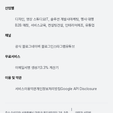
산업별
디자인, 영상 스튜디오
IT, 솔루션 개발사
마케팅, 행사 대행
B2B 매칭, 서비스
교육, 컨설팅
건설, 인테리어
제조, 유통업
채널
공식 블로그
네이버 블로그
인스타그램
유튜브
무료서비스
이메일서명 생성기
3.3% 계산기
이용 및 약관
서비스이용약관
개인정보처리방침
Google API Disclosure
|
주소 04039 서울특별시 마포구 홍익로5안길 28, 5층
대표자 서장원