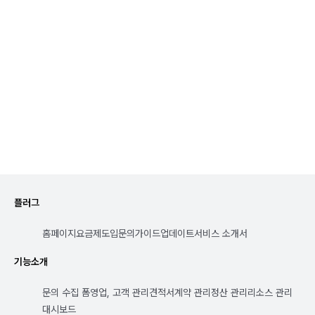
체험을 시작해보세요.
지금 체험 시작하기
플러그
홈페이지
요금제
도입문의
가이드
업데이트
서비스 소개서
기능소개
문의 수집 폼
영업, 고객 관리
견적서
계약 관리
정산 관리
리소스 관리
대시보드