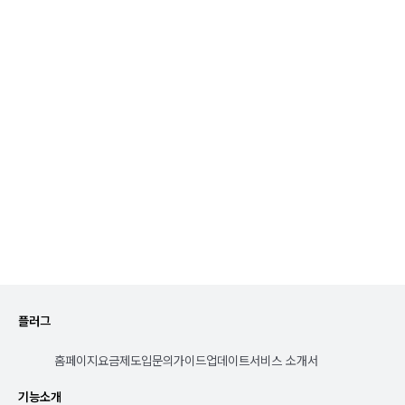
리소스 관리
리소스 투입현황 가시화

M/M 손익 금액, 성과분석
대시보드
B2B 운영에 필요한

모든 대시보드 총집합
플러그
홈페이지
요금제
도입문의
가이드
업데이트
서비스 소개서
기능소개