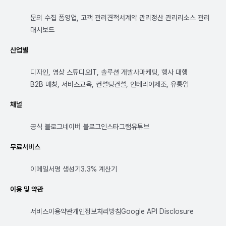
문의 수집 폼
영업, 고객 관리
견적서
계약 관리
정산 관리
리소스 관리
대시보드
산업별
디자인, 영상 스튜디오
IT, 솔루션 개발사
마케팅, 행사 대행
B2B 매칭, 서비스
교육, 컨설팅
건설, 인테리어
제조, 유통업
채널
공식 블로그
네이버 블로그
인스타그램
유튜브
무료서비스
이메일서명 생성기
3.3% 계산기
이용 및 약관
서비스이용약관
개인정보처리방침
Google API Disclosure