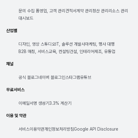
문의 수집 폼
영업, 고객 관리
견적서
계약 관리
정산 관리
리소스 관리
대시보드
산업별
디자인, 영상 스튜디오
IT, 솔루션 개발사
마케팅, 행사 대행
B2B 매칭, 서비스
교육, 컨설팅
건설, 인테리어
제조, 유통업
채널
공식 블로그
네이버 블로그
인스타그램
유튜브
무료서비스
이메일서명 생성기
3.3% 계산기
이용 및 약관
서비스이용약관
개인정보처리방침
Google API Disclosure