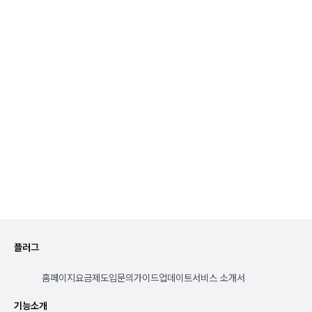
리소스 관리
리소스 투입현황 가시화

M/M 손익 금액, 성과분석
대시보드
B2B 운영에 필요한

모든 대시보드 총집합
플러그
홈페이지
요금제
도입문의
가이드
업데이트
서비스 소개서
기능소개