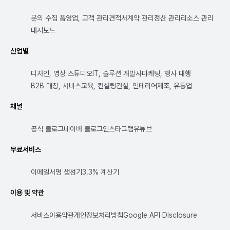
문의 수집 폼
영업, 고객 관리
견적서
계약 관리
정산 관리
리소스 관리
대시보드
산업별
디자인, 영상 스튜디오
IT, 솔루션 개발사
마케팅, 행사 대행
B2B 매칭, 서비스
교육, 컨설팅
건설, 인테리어
제조, 유통업
채널
공식 블로그
네이버 블로그
인스타그램
유튜브
무료서비스
이메일서명 생성기
3.3% 계산기
이용 및 약관
서비스이용약관
개인정보처리방침
Google API Disclosure