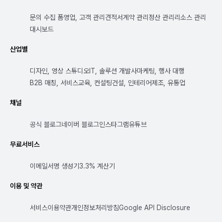
문의 수집 폼
영업, 고객 관리
견적서
계약 관리
정산 관리
리소스 관리
대시보드
산업별
디자인, 영상 스튜디오
IT, 솔루션 개발사
마케팅, 행사 대행
B2B 매칭, 서비스
교육, 컨설팅
건설, 인테리어
제조, 유통업
채널
공식 블로그
네이버 블로그
인스타그램
유튜브
무료서비스
이메일서명 생성기
3.3% 계산기
이용 및 약관
서비스이용약관
개인정보처리방침
Google API Disclosure