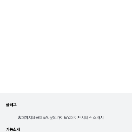
리소스 관리
리소스 투입현황 가시화

M/M 손익 금액, 성과분석
대시보드
B2B 운영에 필요한

모든 대시보드 총집합
플러그
홈페이지
요금제
도입문의
가이드
업데이트
서비스 소개서
기능소개