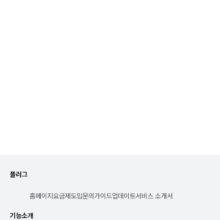
리소스 관리
리소스 투입현황 가시화

M/M 손익 금액, 성과분석
대시보드
B2B 운영에 필요한

모든 대시보드 총집합
플러그
홈페이지
요금제
도입문의
가이드
업데이트
서비스 소개서
기능소개