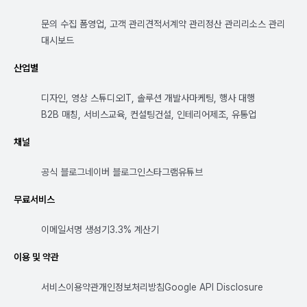
문의 수집 폼
영업, 고객 관리
견적서
계약 관리
정산 관리
리소스 관리
대시보드
산업별
디자인, 영상 스튜디오
IT, 솔루션 개발사
마케팅, 행사 대행
B2B 매칭, 서비스
교육, 컨설팅
건설, 인테리어
제조, 유통업
채널
공식 블로그
네이버 블로그
인스타그램
유튜브
무료서비스
이메일서명 생성기
3.3% 계산기
이용 및 약관
서비스이용약관
개인정보처리방침
Google API Disclosure