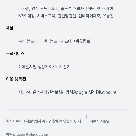
디자인, 영상 스튜디오
IT, 솔루션 개발사
마케팅, 행사 대행
B2B 매칭, 서비스
교육, 컨설팅
건설, 인테리어
제조, 유통업
채널
공식 블로그
네이버 블로그
인스타그램
유튜브
무료서비스
이메일서명 생성기
3.3% 계산기
이용 및 약관
서비스이용약관
개인정보처리방침
Google API Disclosure
|
주소 04039 서울특별시 마포구 홍익로5안길 28, 5층
대표자 서장원
메일
pluuug@pluuug.com