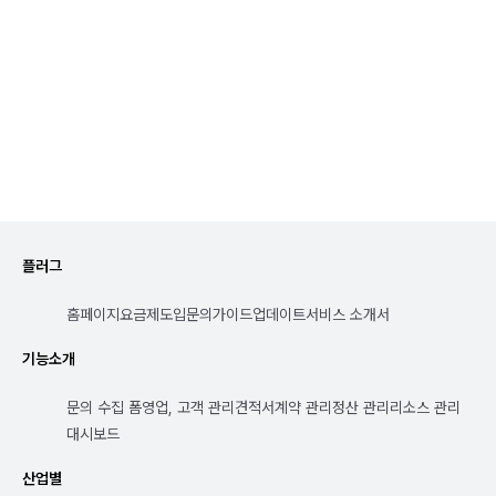
지금 체험 시작하기
플러그
홈페이지
요금제
도입문의
가이드
업데이트
서비스 소개서
기능소개
문의 수집 폼
영업, 고객 관리
견적서
계약 관리
정산 관리
리소스 관리
대시보드
산업별