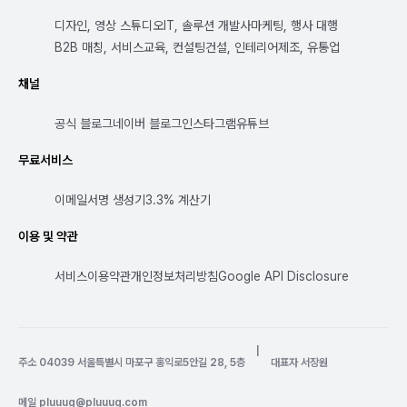
디자인, 영상 스튜디오
IT, 솔루션 개발사
마케팅, 행사 대행
B2B 매칭, 서비스
교육, 컨설팅
건설, 인테리어
제조, 유통업
채널
공식 블로그
네이버 블로그
인스타그램
유튜브
무료서비스
이메일서명 생성기
3.3% 계산기
이용 및 약관
서비스이용약관
개인정보처리방침
Google API Disclosure
|
주소 04039 서울특별시 마포구 홍익로5안길 28, 5층
대표자 서장원
메일
pluuug@pluuug.com