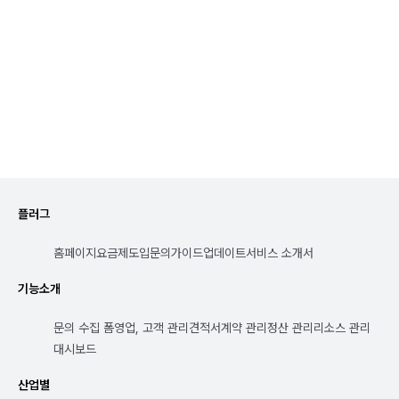
지금 체험 시작하기
플러그
홈페이지
요금제
도입문의
가이드
업데이트
서비스 소개서
기능소개
문의 수집 폼
영업, 고객 관리
견적서
계약 관리
정산 관리
리소스 관리
대시보드
산업별