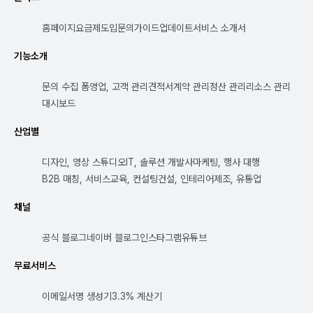
홈페이지
요금제
도입문의
가이드
업데이트
서비스 소개서
기능소개
문의 수집 폼
영업, 고객 관리
견적서
계약 관리
정산 관리
리소스 관리
대시보드
산업별
디자인, 영상 스튜디오
IT, 솔루션 개발사
마케팅, 행사 대행
B2B 매칭, 서비스
교육, 컨설팅
건설, 인테리어
제조, 유통업
채널
공식 블로그
네이버 블로그
인스타그램
유튜브
무료서비스
이메일서명 생성기
3.3% 계산기